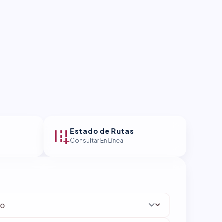
add_road
Estado de Rutas
Consultar En Línea