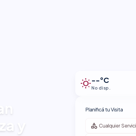
--°C
wb_sunny
No disp.
an
Planificá tu Visita
za y
category