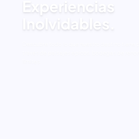
Experiencias
Inolvidables.
Descubre todo lo que nuestro destino tiene p
través de paisajes épicos, bodegas de renom
límites.